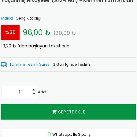
Yaşanmış Hikayeler (Arz-ı Hal) - Mehmet Lütfi Arslan
Marka
:
Genç Kitaplığı
96,00 ₺
%
20
120,00 ₺
19,20 ₺
`den başlayan taksitlerle
İndirim
Tahmini Teslim Süresi
:
2 Gün İçinde Teslim
Adet
Whatsapp İle Sipariş