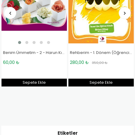
Benim Ümmetim - 2 - Harun Kırkıl
Rehberim - 1. Dönem (Öğrenci Kitabı) - Komisyon
280,00 ₺
160,00 ₺
350,00 ₺
200,00 ₺
Sepete Ekle
Sepete Ekle
Etiketler