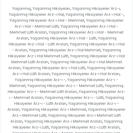
Yaşanmış
Yaşanmış Hikayeler
Yaşanmış Hikayeler Arz-ı
,
,
,
Yaşanmış Hikayeler Arz-ı Hal
Yaşanmış Hikayeler Arz-ı Hal -
,
,
Yaşanmış Hikayeler Arz-ı Hal - Mehmet
Yaşanmış Hikayeler
,
Arz-ı Hal - Mehmet Lütfi
Yaşanmış Hikayeler Arz-ı Hal -
,
Mehmet Lütfi Arslan
Yaşanmış Hikayeler Arz-ı Hal - Mehmet
,
Arslan
Yaşanmış Hikayeler Arz-ı Hal - Lütfi
Yaşanmış
,
,
Hikayeler Arz-ı Hal - Lütfi Arslan
Yaşanmış Hikayeler Arz-ı Hal
,
- Arslan
Yaşanmış Hikayeler Arz-ı Hal Mehmet
Yaşanmış
,
,
Hikayeler Arz-ı Hal Mehmet Lütfi
Yaşanmış Hikayeler Arz-ı Hal
,
Mehmet Lütfi Arslan
Yaşanmış Hikayeler Arz-ı Hal Mehmet
,
Arslan
Yaşanmış Hikayeler Arz-ı Hal Lütfi
Yaşanmış Hikayeler
,
,
Arz-ı Hal Lütfi Arslan
Yaşanmış Hikayeler Arz-ı Hal Arslan
,
,
Yaşanmış Hikayeler Arz-ı -
Yaşanmış Hikayeler Arz-ı -
,
Mehmet
Yaşanmış Hikayeler Arz-ı - Mehmet Lütfi
Yaşanmış
,
,
Hikayeler Arz-ı - Mehmet Lütfi Arslan
Yaşanmış Hikayeler Arz-
,
ı - Mehmet Arslan
Yaşanmış Hikayeler Arz-ı - Lütfi
Yaşanmış
,
,
Hikayeler Arz-ı - Lütfi Arslan
Yaşanmış Hikayeler Arz-ı -
,
Arslan
Yaşanmış Hikayeler Arz-ı Mehmet
Yaşanmış Hikayeler
,
,
Arz-ı Mehmet Lütfi
Yaşanmış Hikayeler Arz-ı Mehmet Lütfi
,
Arslan
Yaşanmış Hikayeler Arz-ı Mehmet Arslan
Yaşanmış
,
,
Hikayeler Arz-ı Lütfi
Yaşanmış Hikayeler Arz-ı Lütfi Arslan
,
,