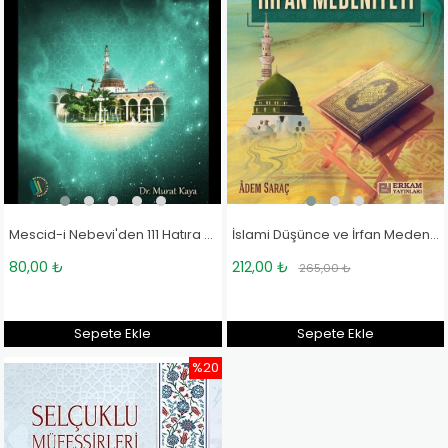
Mescid-i Nebevi'den 111 Hatıra - Doç. Dr. Murat Kaya
İslami Düşünce ve İrfan Medeniyeti - Adem Saraç
80,00 ₺
212,00 ₺
265,00 ₺
Sepete Ekle
Sepete Ekle
%20