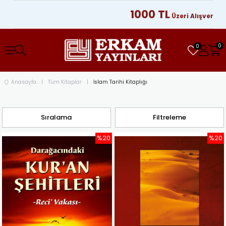
1000 TL
Üzeri Alışverişleriniz
0
0
Anasayfa
Tüm Kitaplar
İslam Tarihi Kitaplığı
Sıralama
Filtreleme
%20
%20