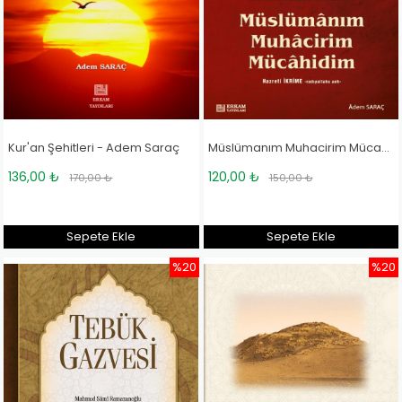
Kur'an Şehitleri - Adem Saraç
Müslümanım Muhacirim Mücahidim - Adem Saraç
136,00 ₺
120,00 ₺
170,00 ₺
150,00 ₺
Sepete Ekle
Sepete Ekle
%20
%20