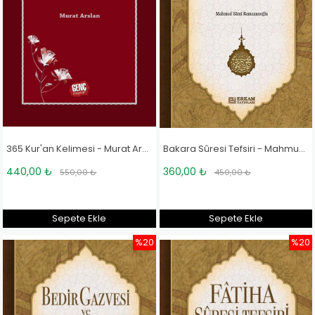
365 Kur'an Kelimesi - Murat Arslan
Bakara Sûresi Tefsiri - Mahmud Sami Ramazanoğlu
440,00 ₺
360,00 ₺
550,00 ₺
450,00 ₺
Sepete Ekle
Sepete Ekle
%20
%20