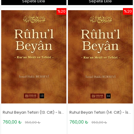
Sepete Ekle
Sepete Ekle
%20
%20
Ruhul Beyan Tefsiri (13. Cilt) - İsmail Hakkı Bursevi
Ruhul Beyan Tefsiri (14. Cilt) - İsmail Hakkı Bursevi
760,00 ₺
760,00 ₺
950,00 ₺
950,00 ₺