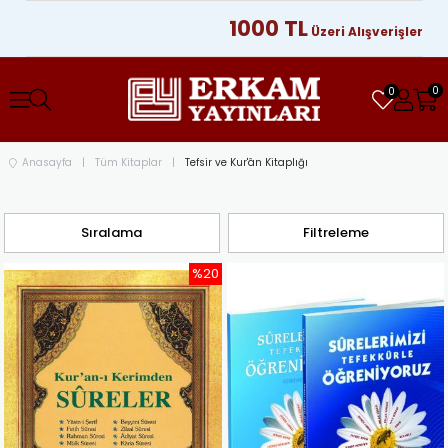
1000 TL
Kargo Ücretsiz
Üzeri Alışverişlerinizde
0
0
Anasayfa
Tüm Kitaplar
Tefsir ve Kur'ân Kitaplığı
Sıralama
Filtreleme
%20