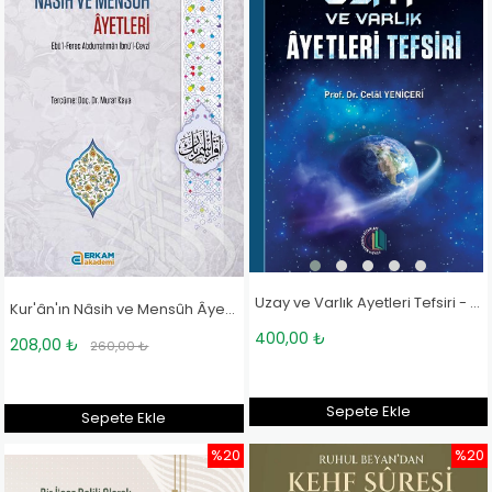
Uzay ve Varlık Ayetleri Tefsiri - Prof. Dr. Celal Yeniçeri
Kur'ân'ın Nâsih ve Mensûh Âyetleri - Doç. Dr. Murat Kaya
400,00 ₺
208,00 ₺
260,00 ₺
Sepete Ekle
Sepete Ekle
%20
%20