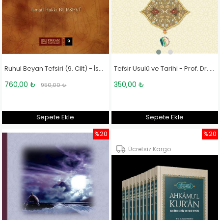
Tefsir Usulü ve Tarihi - Prof. Dr. Ömer Çelik
Ruhul Beyan Tefsiri (9. Cilt) - İsmail Hakkı Bursevi
350,00 ₺
760,00 ₺
950,00 ₺
Sepete Ekle
Sepete Ekle
%20
%20
Ücretsiz Kargo