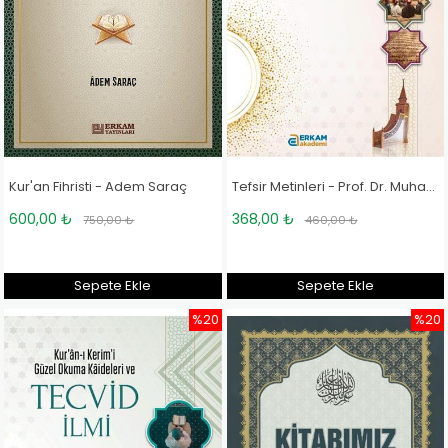
Kur'an Fihristi - Adem Saraç
Tefsir Metinleri - Prof. Dr. Muhammet Yılmaz
600,00 ₺
368,00 ₺
750,00 ₺
460,00 ₺
Sepete Ekle
Sepete Ekle
%20
%20