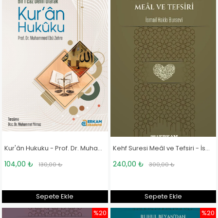
Kur'ân Hukuku - Prof. Dr. Muhammet Yılmaz
Kehf Suresi Meâl ve Tefsiri - İsmail Hakkı Bursevi
104,00 ₺
240,00 ₺
130,00 ₺
300,00 ₺
Sepete Ekle
Sepete Ekle
%20
%20