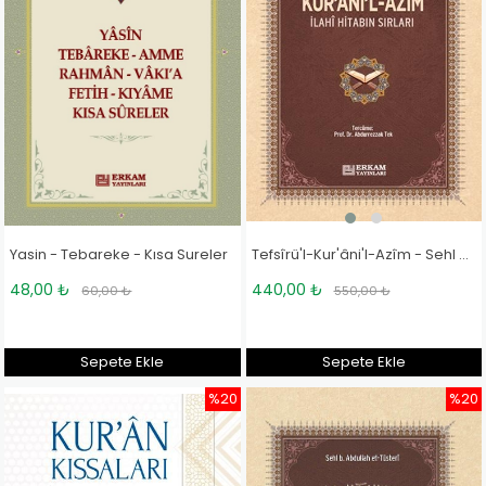
Tefsîrü'l-Kur'âni'l-Azîm - Sehl B. Abdullah et-Tüsteri
Yasin - Tebareke - Kısa Sureler
440,00 ₺
48,00 ₺
550,00 ₺
60,00 ₺
Sepete Ekle
Sepete Ekle
%20
%20