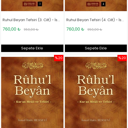
Ruhul Beyan Tefsiri (3. Cilt) - İsmail Hakkı Bursevi
Ruhul Beyan Tefsiri (4. Cilt) - İsmail Hakkı Bursevi
760,00 ₺
760,00 ₺
950,00 ₺
950,00 ₺
Sepete Ekle
Sepete Ekle
%20
%20