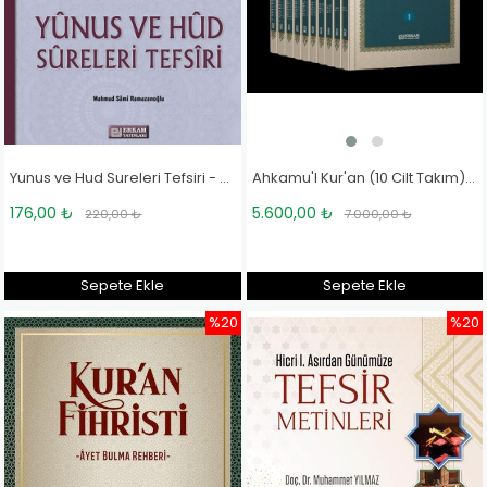
Ahkamu'l Kur'an (10 Cilt Takım) - Prof. Dr. Hamdi Döndüren
Yunus ve Hud Sureleri Tefsiri - Mahmud Sami Ramazanoğlu
5.600,00 ₺
176,00 ₺
7.000,00 ₺
220,00 ₺
Sepete Ekle
Sepete Ekle
%20
%20