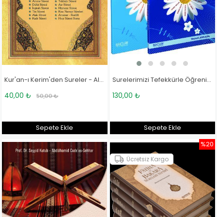
Surelerimizi Tefekkürle Öğreniyoruz (2 Cilt) - Doç. Dr. Veysel Akkaya
Kur'an-ı Kerim'den Sureler - Ali Hüsrevoğlu
130,00 ₺
40,00 ₺
50,00 ₺
Sepete Ekle
Sepete Ekle
%20
Ücretsiz Kargo