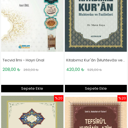
Tecvid İlmi - Hayri Ünal
Kitabımız Kur'ân (Muhtevâsı ve Fazîletleri) - Doç. Dr. Murat Kaya
208,00 ₺
420,00 ₺
260,00 ₺
525,00 ₺
Sepete Ekle
Sepete Ekle
%20
%20