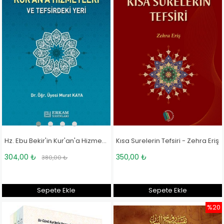
Hz. Ebu Bekir'in Kur'an'a Hizmetleri ve Tefsirdeki Yeri - Doç. Dr. Murat Kaya
Kısa Surelerin Tefsiri - Zehra Eriş
304,00 ₺
350,00 ₺
380,00 ₺
Sepete Ekle
Sepete Ekle
%20