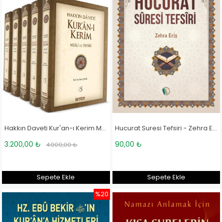
Hakkın Daveti Kur'an-ı Kerim Meali ve Tefsiri - Prof. Dr. Ömer Çelik
Hucurat Suresi Tefsiri - Zehra Eriş
3.200,00 ₺
90,00 ₺
4.000,00 ₺
Sepete Ekle
Sepete Ekle
%20