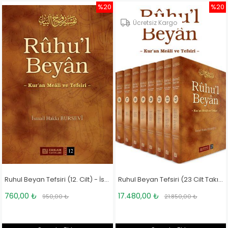
%20
%20
Ücretsiz Kargo
Ruhul Beyan Tefsiri (12. Cilt) - İsmail Hakkı Bursevi
Ruhul Beyan Tefsiri (23 Cilt Takım) - İsmail Hakkı Bursevi
760,00 ₺
17.480,00 ₺
950,00 ₺
21.850,00 ₺