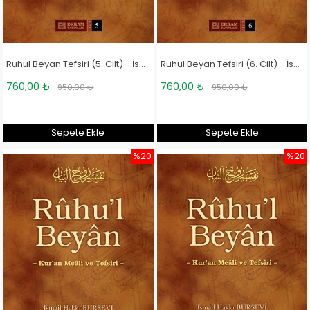
Ruhul Beyan Tefsiri (5. Cilt) - İsmail Hakkı Bursevi
Ruhul Beyan Tefsiri (6. Cilt) - İsmail Hakkı Bursevi
760,00 ₺
760,00 ₺
950,00 ₺
950,00 ₺
Sepete Ekle
Sepete Ekle
%20
%20