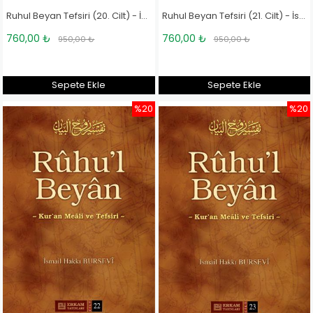
Ruhul Beyan Tefsiri (20. Cilt) - İsmail Hakkı Bursevi
Ruhul Beyan Tefsiri (21. Cilt) - İsmail Hakkı Bursevi
760,00 ₺
760,00 ₺
950,00 ₺
950,00 ₺
Sepete Ekle
Sepete Ekle
%20
%20