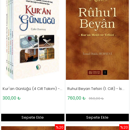
Kur'an Günlüğü (4 Cilt Takım) - Cafer Durmuş
Ruhul Beyan Tefsiri (1. Cilt) - İsmail Hakkı Bursevi
300,00 ₺
760,00 ₺
950,00 ₺
Sepete Ekle
Sepete Ekle
%20
%20