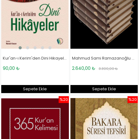
Kur'an-ı Kerim'den Dini Hikayeler - Prof. Dr. Seyyid Kutub, Abdülhamid Cude'es Sehhar
Mahmud Sami Ramazanoğlu Külliyatı
90,00 ₺
2.640,00 ₺
3.300,00 ₺
Sepete Ekle
Sepete Ekle
%20
%20