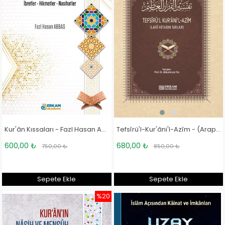
Tefsîrü'l-Kur'âni'l-Azîm - (Arapça - Türkçe) - Sehl B. Abdullah et-Tüsteri
Kur'ân Kıssaları - Fazl Hasan Abbas
680,00 ₺
600,00 ₺
850,00 ₺
750,00 ₺
Sepete Ekle
Sepete Ekle
%20