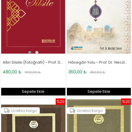
Altın Silsile (Fotoğraflı) - Prof. Dr. Necdet Tosun
Hâcegân Yolu - Prof. Dr. Necdet Tosun
480,00 ₺
360,00 ₺
600,00 ₺
450,00 ₺
Sepete Ekle
Sepete Ekle
%20
%20
Ücretsiz Kargo
Ücretsiz Kargo