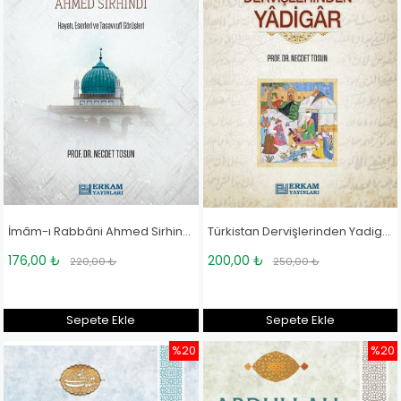
İmâm-ı Rabbâni Ahmed Sirhindî - Prof. Dr. Necdet Tosun
Türkistan Dervişlerinden Yadigar - Prof. Dr. Necdet Tosun
176,00 ₺
200,00 ₺
220,00 ₺
250,00 ₺
Sepete Ekle
Sepete Ekle
%20
%20