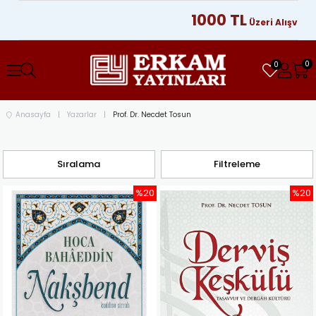
1000 TL
Üzeri Alışverişlerini
0
0
Anasayfa
Yazarlar
Prof. Dr. Necdet Tosun
Sıralama
Filtreleme
%20
%20