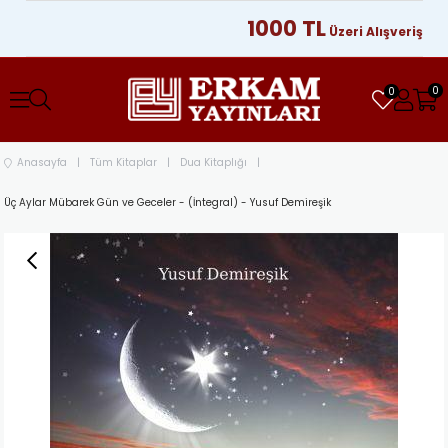
1000 TL
Üzeri Alışverişlerinizd
0
0
Anasayfa
Tüm Kitaplar
Dua Kitaplığı
Üç Aylar Mübarek Gün ve Geceler - (İntegral) - Yusuf Demireşik