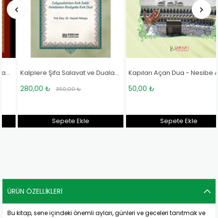
Kalplere Şifa Salavat ve Dualar - Doç. Dr. Veysel Akkaya
Kapıları Açan Dua - Nesibe Akkaya
280,00 ₺
50,00 ₺
350,00 ₺
Sepete Ekle
Sepete Ekle
ÜRÜN ÖZELLIKLERI
Bu kitap, sene içindeki önemli ayları, günleri ve geceleri tanıtmak ve