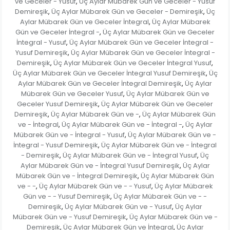
ve Geceler - Yusuf
Üç Aylar Mübarek Gün ve Geceler - Yusuf
,
Demireşik
Üç Aylar Mübarek Gün ve Geceler - Demireşik
Üç
,
,
Aylar Mübarek Gün ve Geceler İntegral
Üç Aylar Mübarek
,
Gün ve Geceler İntegral -
Üç Aylar Mübarek Gün ve Geceler
,
İntegral - Yusuf
Üç Aylar Mübarek Gün ve Geceler İntegral -
,
Yusuf Demireşik
Üç Aylar Mübarek Gün ve Geceler İntegral -
,
Demireşik
Üç Aylar Mübarek Gün ve Geceler İntegral Yusuf
,
,
Üç Aylar Mübarek Gün ve Geceler İntegral Yusuf Demireşik
Üç
,
Aylar Mübarek Gün ve Geceler İntegral Demireşik
Üç Aylar
,
Mübarek Gün ve Geceler Yusuf
Üç Aylar Mübarek Gün ve
,
Geceler Yusuf Demireşik
Üç Aylar Mübarek Gün ve Geceler
,
Demireşik
Üç Aylar Mübarek Gün ve -
Üç Aylar Mübarek Gün
,
,
ve - İntegral
Üç Aylar Mübarek Gün ve - İntegral -
Üç Aylar
,
,
Mübarek Gün ve - İntegral - Yusuf
Üç Aylar Mübarek Gün ve -
,
İntegral - Yusuf Demireşik
Üç Aylar Mübarek Gün ve - İntegral
,
- Demireşik
Üç Aylar Mübarek Gün ve - İntegral Yusuf
Üç
,
,
Aylar Mübarek Gün ve - İntegral Yusuf Demireşik
Üç Aylar
,
Mübarek Gün ve - İntegral Demireşik
Üç Aylar Mübarek Gün
,
ve - -
Üç Aylar Mübarek Gün ve - - Yusuf
Üç Aylar Mübarek
,
,
Gün ve - - Yusuf Demireşik
Üç Aylar Mübarek Gün ve - -
,
Demireşik
Üç Aylar Mübarek Gün ve - Yusuf
Üç Aylar
,
,
Mübarek Gün ve - Yusuf Demireşik
Üç Aylar Mübarek Gün ve -
,
Demireşik
Üç Aylar Mübarek Gün ve İntegral
Üç Aylar
,
,