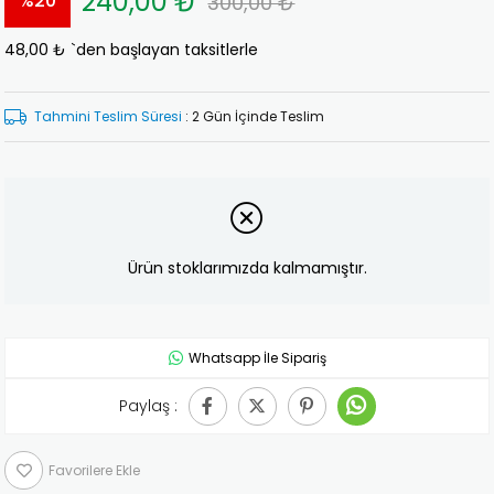
240,00 ₺
%
20
300,00 ₺
48,00 ₺
`den başlayan taksitlerle
İndirim
Tahmini Teslim Süresi
:
2 Gün İçinde Teslim
Ürün stoklarımızda kalmamıştır.
Whatsapp İle Sipariş
Paylaş :
Favorilere Ekle