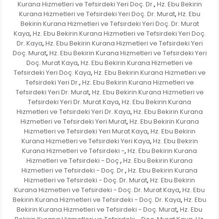
Kurana Hizmetleri ve Tefsirdeki Yeri Doç. Dr.
Hz. Ebu Bekirin
,
Kurana Hizmetleri ve Tefsirdeki Yeri Doç. Dr. Murat
Hz. Ebu
,
Bekirin Kurana Hizmetleri ve Tefsirdeki Yeri Doç. Dr. Murat
Kaya
Hz. Ebu Bekirin Kurana Hizmetleri ve Tefsirdeki Yeri Doç.
,
Dr. Kaya
Hz. Ebu Bekirin Kurana Hizmetleri ve Tefsirdeki Yeri
,
Doç. Murat
Hz. Ebu Bekirin Kurana Hizmetleri ve Tefsirdeki Yeri
,
Doç. Murat Kaya
Hz. Ebu Bekirin Kurana Hizmetleri ve
,
Tefsirdeki Yeri Doç. Kaya
Hz. Ebu Bekirin Kurana Hizmetleri ve
,
Tefsirdeki Yeri Dr.
Hz. Ebu Bekirin Kurana Hizmetleri ve
,
Tefsirdeki Yeri Dr. Murat
Hz. Ebu Bekirin Kurana Hizmetleri ve
,
Tefsirdeki Yeri Dr. Murat Kaya
Hz. Ebu Bekirin Kurana
,
Hizmetleri ve Tefsirdeki Yeri Dr. Kaya
Hz. Ebu Bekirin Kurana
,
Hizmetleri ve Tefsirdeki Yeri Murat
Hz. Ebu Bekirin Kurana
,
Hizmetleri ve Tefsirdeki Yeri Murat Kaya
Hz. Ebu Bekirin
,
Kurana Hizmetleri ve Tefsirdeki Yeri Kaya
Hz. Ebu Bekirin
,
Kurana Hizmetleri ve Tefsirdeki -
Hz. Ebu Bekirin Kurana
,
Hizmetleri ve Tefsirdeki - Doç.
Hz. Ebu Bekirin Kurana
,
Hizmetleri ve Tefsirdeki - Doç. Dr.
Hz. Ebu Bekirin Kurana
,
Hizmetleri ve Tefsirdeki - Doç. Dr. Murat
Hz. Ebu Bekirin
,
Kurana Hizmetleri ve Tefsirdeki - Doç. Dr. Murat Kaya
Hz. Ebu
,
Bekirin Kurana Hizmetleri ve Tefsirdeki - Doç. Dr. Kaya
Hz. Ebu
,
Bekirin Kurana Hizmetleri ve Tefsirdeki - Doç. Murat
Hz. Ebu
,