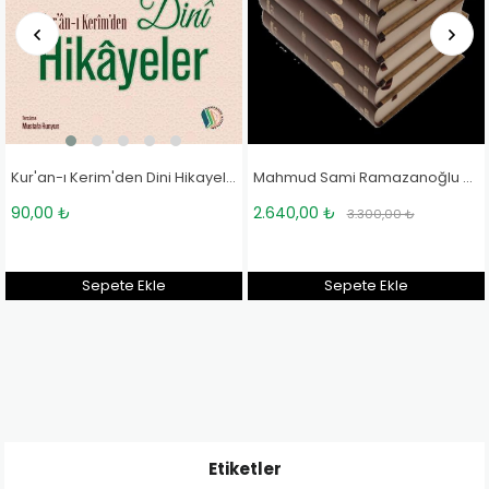
Kur'an-ı Kerim'den Dini Hikayeler - Prof. Dr. Seyyid Kutub, Abdülhamid Cude'es Sehhar
Mahmud Sami Ramazanoğlu Külliyatı
Hakkın Daveti Kur'an-ı Kerim
2.640,00 ₺
3.200,00 ₺
3.300,00 ₺
4.000,00 ₺
Sepete Ekle
Sepete Ekle
Etiketler