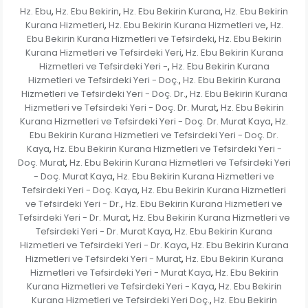
Hz. Ebu
Hz. Ebu Bekirin
Hz. Ebu Bekirin Kurana
Hz. Ebu Bekirin
,
,
,
Kurana Hizmetleri
Hz. Ebu Bekirin Kurana Hizmetleri ve
Hz.
,
,
Ebu Bekirin Kurana Hizmetleri ve Tefsirdeki
Hz. Ebu Bekirin
,
Kurana Hizmetleri ve Tefsirdeki Yeri
Hz. Ebu Bekirin Kurana
,
Hizmetleri ve Tefsirdeki Yeri -
Hz. Ebu Bekirin Kurana
,
Hizmetleri ve Tefsirdeki Yeri - Doç.
Hz. Ebu Bekirin Kurana
,
Hizmetleri ve Tefsirdeki Yeri - Doç. Dr.
Hz. Ebu Bekirin Kurana
,
Hizmetleri ve Tefsirdeki Yeri - Doç. Dr. Murat
Hz. Ebu Bekirin
,
Kurana Hizmetleri ve Tefsirdeki Yeri - Doç. Dr. Murat Kaya
Hz.
,
Ebu Bekirin Kurana Hizmetleri ve Tefsirdeki Yeri - Doç. Dr.
Kaya
Hz. Ebu Bekirin Kurana Hizmetleri ve Tefsirdeki Yeri -
,
Doç. Murat
Hz. Ebu Bekirin Kurana Hizmetleri ve Tefsirdeki Yeri
,
- Doç. Murat Kaya
Hz. Ebu Bekirin Kurana Hizmetleri ve
,
Tefsirdeki Yeri - Doç. Kaya
Hz. Ebu Bekirin Kurana Hizmetleri
,
ve Tefsirdeki Yeri - Dr.
Hz. Ebu Bekirin Kurana Hizmetleri ve
,
Tefsirdeki Yeri - Dr. Murat
Hz. Ebu Bekirin Kurana Hizmetleri ve
,
Tefsirdeki Yeri - Dr. Murat Kaya
Hz. Ebu Bekirin Kurana
,
Hizmetleri ve Tefsirdeki Yeri - Dr. Kaya
Hz. Ebu Bekirin Kurana
,
Hizmetleri ve Tefsirdeki Yeri - Murat
Hz. Ebu Bekirin Kurana
,
Hizmetleri ve Tefsirdeki Yeri - Murat Kaya
Hz. Ebu Bekirin
,
Kurana Hizmetleri ve Tefsirdeki Yeri - Kaya
Hz. Ebu Bekirin
,
Kurana Hizmetleri ve Tefsirdeki Yeri Doç.
Hz. Ebu Bekirin
,