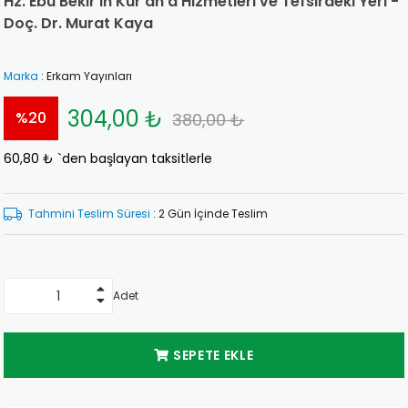
Hz. Ebu Bekir'in Kur'an'a Hizmetleri ve Tefsirdeki Yeri -
Doç. Dr. Murat Kaya
Marka
:
Erkam Yayınları
304,00 ₺
%
20
380,00 ₺
60,80 ₺
`den başlayan taksitlerle
İndirim
Tahmini Teslim Süresi
:
2 Gün İçinde Teslim
Adet