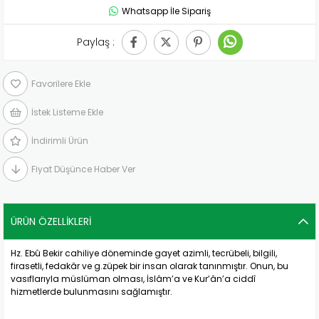
Whatsapp İle Sipariş
Paylaş :
Favorilere Ekle
İstek Listeme Ekle
İndirimli Ürün
Fiyat Düşünce Haber Ver
ÜRÜN ÖZELLIKLERI
Hz. Ebû Bekir cahiliye döneminde gayet azimli, tecrübeli, bilgili,
firasetli, fedakâr ve g.züpek bir insan olarak tanınmıştır. Onun, bu
vasıflarıyla müslüman olması, İslâm’a ve Kur’ân’a ciddî
hizmetlerde bulunmasını sağlamıştır.