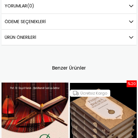
YORUMLAR
(0)
ÖDEME SEÇENEKLERI
ÜRÜN ÖNERILERI
Benzer Ürünler
%20
%
Ücretsiz Kargo
Ücretsiz Kargo