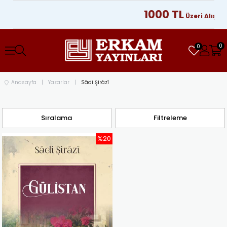
1000 TL
Üzeri Alışveri
0
0
Anasayfa
Yazarlar
Sâdi Şirâzî
Sıralama
Filtreleme
%20