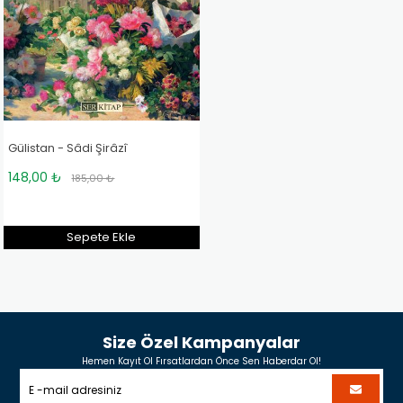
Gülistan - Sâdi Şirâzî
148,00 ₺
185,00 ₺
Sepete Ekle
Size Özel Kampanyalar
Hemen Kayıt Ol Fırsatlardan Önce Sen Haberdar Ol!