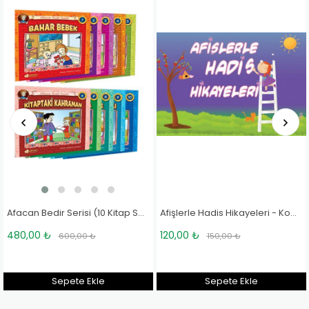
Afacan Bedir Serisi (10 Kitap Set) - Hale Cürgül Canat
Afişlerle Hadis Hikayeleri - Komisyon
480,00 ₺
120,00 ₺
1
600,00 ₺
150,00 ₺
Sepete Ekle
Sepete Ekle