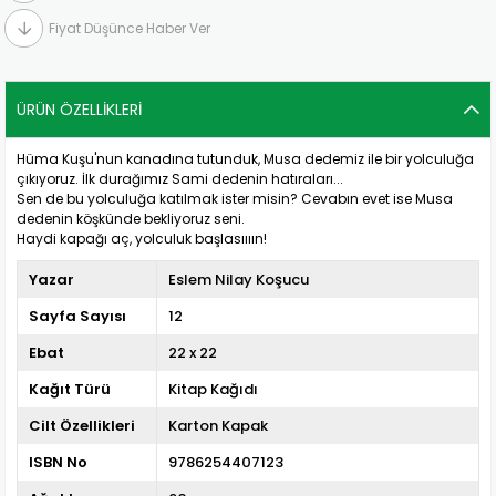
Fiyat Düşünce Haber Ver
ÜRÜN ÖZELLIKLERI
Hüma Kuşu'nun kanadına tutunduk, Musa dedemiz ile bir yolculuğa
çıkıyoruz. İlk durağımız Sami dedenin hatıraları...
Sen de bu yolculuğa katılmak ister misin? Cevabın evet ise Musa
dedenin köşkünde bekliyoruz seni.
Haydi kapağı aç, yolculuk başlasıııın!
Yazar
Eslem Nilay Koşucu
Sayfa Sayısı
12
Ebat
22 x 22
Kağıt Türü
Kitap Kağıdı
Cilt Özellikleri
Karton Kapak
ISBN No
9786254407123