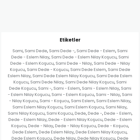
Etiketler
Sami
Sami Dede
Sami Dede -
Sami Dede - Eslem
Sami
,
,
,
,
Dede - Eslem Nilay
Sami Dede - Eslem Nilay Koşucu
Sami
,
,
Dede - Eslem Koşucu
Sami Dede - Nilay
Sami Dede - Nilay
,
,
Koşucu
Sami Dede - Koşucu
Sami Dede Eslem
Sami Dede
,
,
,
Eslem Nilay
Sami Dede Eslem Nilay Koşucu
Sami Dede Eslem
,
,
Koşucu
Sami Dede Nilay
Sami Dede Nilay Koşucu
Sami
,
,
,
Dede Koşucu
Sami -
Sami - Eslem
Sami - Eslem Nilay
Sami
,
,
,
,
- Eslem Nilay Koşucu
Sami - Eslem Koşucu
Sami - Nilay
Sami
,
,
,
- Nilay Koşucu
Sami - Koşucu
Sami Eslem
Sami Eslem Nilay
,
,
,
,
Sami Eslem Nilay Koşucu
Sami Eslem Koşucu
Sami Nilay
,
,
,
Sami Nilay Koşucu
Sami Koşucu
Dede
Dede -
Dede - Eslem
,
,
,
,
,
Dede - Eslem Nilay
Dede - Eslem Nilay Koşucu
Dede - Eslem
,
,
Koşucu
Dede - Nilay
Dede - Nilay Koşucu
Dede - Koşucu
,
,
,
,
Dede Eslem
Dede Eslem Nilay
Dede Eslem Nilay Koşucu
,
,
,
Dede Eslem Koşucu
Dede Nilay
Dede Nilay Koşucu
Dede
,
,
,