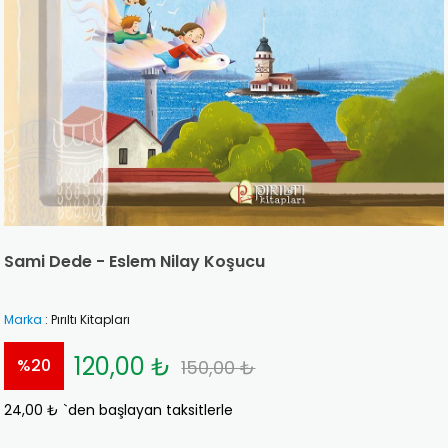
Sami Dede - Eslem Nilay Koşucu
Marka
:
Pırıltı Kitapları
120,00 ₺
%
20
150,00 ₺
24,00 ₺
`den başlayan taksitlerle
İndirim