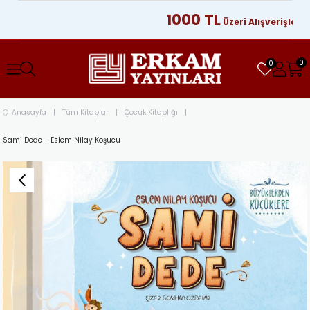
1000 TL
Üzeri Alışverişlerinizd
0
0
Anasayfa
Tüm Kitaplar
Çocuk Kitaplığı
Sami Dede - Eslem Nilay Koşucu