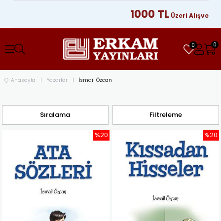
1000 TL
Üzeri Alışverişlerin
0
0
Anasayfa
Yazarlar
İsmail Özcan
Sıralama
Filtreleme
%20
%20