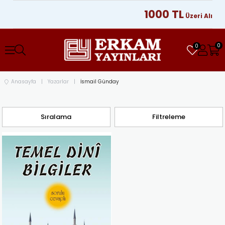
1000 TL
Üzeri Alışver
0
0
Anasayfa
Yazarlar
İsmail Günday
Sıralama
Filtreleme