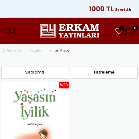
1000 TL
Üzeri Alışver
0
0
Anasayfa
Yazarlar
İmran Aksoy
Sıralama
Filtreleme
%20