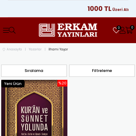
1000 TL
Üzeri Alışver
0
0
Anasayfa
Yazarlar
İlhami Yaşar
Sıralama
Filtreleme
%20
Yeni Ürün