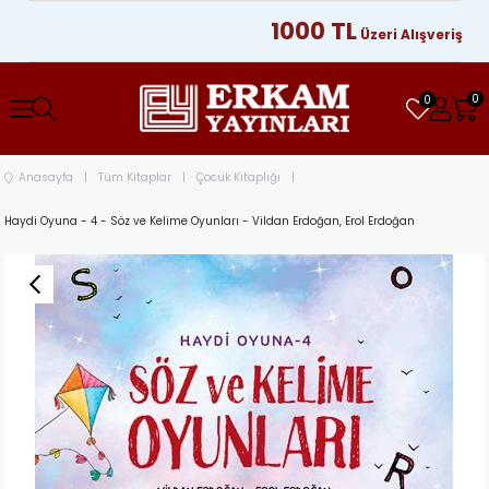
1000 TL
Üzeri Alışverişlerinizd
0
0
Anasayfa
Tüm Kitaplar
Çocuk Kitaplığı
Haydi Oyuna - 4 - Söz ve Kelime Oyunları - Vildan Erdoğan, Erol Erdoğan