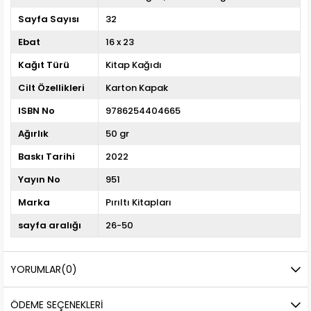
Sayfa Sayısı
32
Ebat
16 x 23
Kağıt Türü
Kitap Kağıdı
Cilt Özellikleri
Karton Kapak
ISBN No
9786254404665
Ağırlık
50 gr
Baskı Tarihi
2022
Yayın No
951
Marka
Pırıltı Kitapları
sayfa aralığı
26-50
YORUMLAR
(0)
ÖDEME SEÇENEKLERI