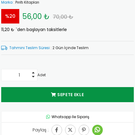
Marka
:
Pırıltı Kitapları
56,00 ₺
%
20
70,00 ₺
11,20 ₺
`den başlayan taksitlerle
İndirim
Tahmini Teslim Süresi
:
2 Gün İçinde Teslim
Adet
Whatsapp İle Sipariş
Paylaş :