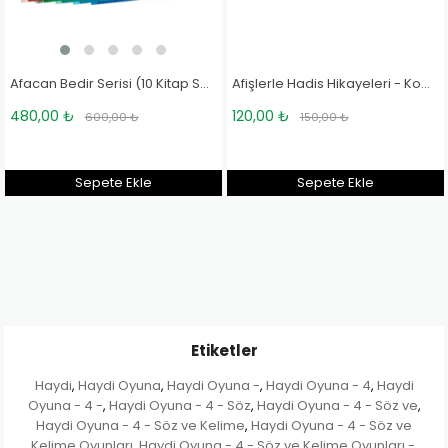
Afacan Bedir Serisi (10 Kitap Set) - Hale Cürgül Canat
Afişlerle Hadis Hikayeleri - Komisyon
120,00 ₺
120,00 ₺
150,00 ₺
150,00 ₺
Sepete Ekle
Sepete Ekle
Etiketler
Haydi
Haydi Oyuna
Haydi Oyuna -
Haydi Oyuna - 4
Haydi
,
,
,
,
Oyuna - 4 -
Haydi Oyuna - 4 - Söz
Haydi Oyuna - 4 - Söz ve
,
,
,
Haydi Oyuna - 4 - Söz ve Kelime
Haydi Oyuna - 4 - Söz ve
,
Kelime Oyunları
Haydi Oyuna - 4 - Söz ve Kelime Oyunları -
,
,