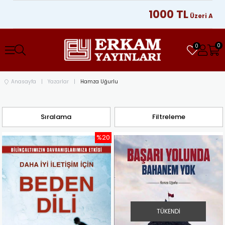
1000 TL
Üzeri Alışver
0
0
Anasayfa
Yazarlar
Hamza Uğurlu
Sıralama
Filtreleme
%20
TÜKENDI