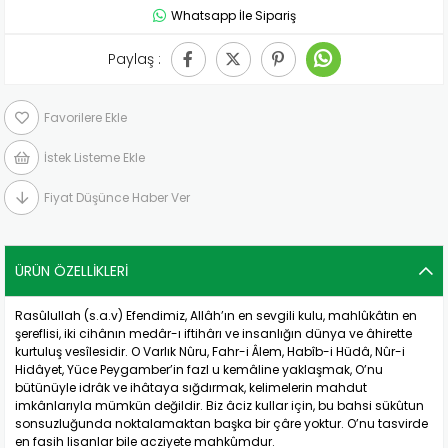
Whatsapp İle Sipariş
Paylaş :
Favorilere Ekle
İstek Listeme Ekle
Fiyat Düşünce Haber Ver
ÜRÜN ÖZELLIKLERI
Rasûlullah (s.a.v) Efendimiz, Allâh’ın en sevgili kulu, mahlûkâtın en
şereflisi, iki cihânın medâr-ı iftihârı ve insanlığın dünya ve âhirette
kurtuluş vesîlesidir. O Varlık Nûru, Fahr-i Âlem, Habîb-i Hüdâ, Nûr-i
Hidâyet, Yüce Peygamber’in fazl u kemâline yaklaşmak, O’nu
bütünüyle idrâk ve ihâtaya sığdırmak, kelimelerin mahdut
imkânlarıyla mümkün değildir. Biz âciz kullar için, bu bahsi sükûtun
sonsuzluğunda noktalamaktan başka bir çâre yoktur. O’nu tasvirde
en fasih lisanlar bile acziyete mahkûmdur.