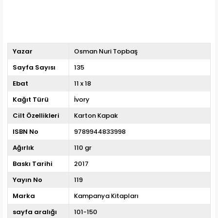
Yazar
Osman Nuri Topbaş
Sayfa Sayısı
135
Ebat
11 x 18
Kağıt Türü
İvory
Cilt Özellikleri
Karton Kapak
ISBN No
9789944833998
Ağırlık
110 gr
Baskı Tarihi
2017
Yayın No
119
Marka
Kampanya Kitapları
sayfa aralığı
101-150