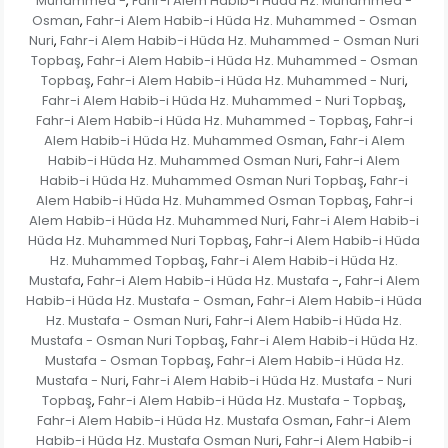
Muhammed -
Fahr-i Alem Habib-i Hüda Hz. Muhammed -
,
Osman
Fahr-i Alem Habib-i Hüda Hz. Muhammed - Osman
,
Nuri
Fahr-i Alem Habib-i Hüda Hz. Muhammed - Osman Nuri
,
Topbaş
Fahr-i Alem Habib-i Hüda Hz. Muhammed - Osman
,
Topbaş
Fahr-i Alem Habib-i Hüda Hz. Muhammed - Nuri
,
,
Fahr-i Alem Habib-i Hüda Hz. Muhammed - Nuri Topbaş
,
Fahr-i Alem Habib-i Hüda Hz. Muhammed - Topbaş
Fahr-i
,
Alem Habib-i Hüda Hz. Muhammed Osman
Fahr-i Alem
,
Habib-i Hüda Hz. Muhammed Osman Nuri
Fahr-i Alem
,
Habib-i Hüda Hz. Muhammed Osman Nuri Topbaş
Fahr-i
,
Alem Habib-i Hüda Hz. Muhammed Osman Topbaş
Fahr-i
,
Alem Habib-i Hüda Hz. Muhammed Nuri
Fahr-i Alem Habib-i
,
Hüda Hz. Muhammed Nuri Topbaş
Fahr-i Alem Habib-i Hüda
,
Hz. Muhammed Topbaş
Fahr-i Alem Habib-i Hüda Hz.
,
Mustafa
Fahr-i Alem Habib-i Hüda Hz. Mustafa -
Fahr-i Alem
,
,
Habib-i Hüda Hz. Mustafa - Osman
Fahr-i Alem Habib-i Hüda
,
Hz. Mustafa - Osman Nuri
Fahr-i Alem Habib-i Hüda Hz.
,
Mustafa - Osman Nuri Topbaş
Fahr-i Alem Habib-i Hüda Hz.
,
Mustafa - Osman Topbaş
Fahr-i Alem Habib-i Hüda Hz.
,
Mustafa - Nuri
Fahr-i Alem Habib-i Hüda Hz. Mustafa - Nuri
,
Topbaş
Fahr-i Alem Habib-i Hüda Hz. Mustafa - Topbaş
,
,
Fahr-i Alem Habib-i Hüda Hz. Mustafa Osman
Fahr-i Alem
,
Habib-i Hüda Hz. Mustafa Osman Nuri
Fahr-i Alem Habib-i
,