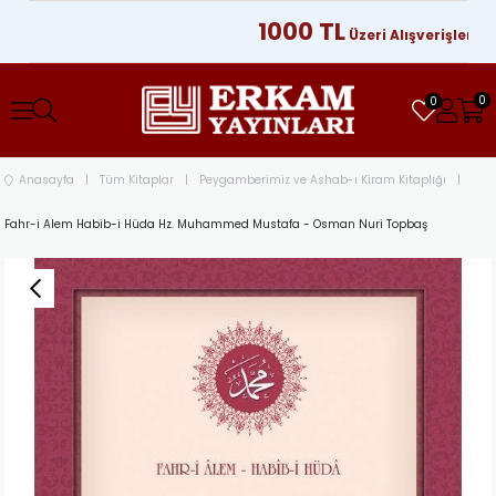
1000 TL
Üzeri Alışverişlerinizde
0
0
Anasayfa
Tüm Kitaplar
Peygamberimiz ve Ashab-ı Kiram Kitaplığı
Fahr-i Alem Habib-i Hüda Hz. Muhammed Mustafa - Osman Nuri Topbaş