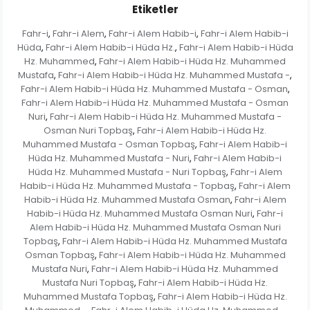
Etiketler
Fahr-i
Fahr-i Alem
Fahr-i Alem Habib-i
Fahr-i Alem Habib-i
,
,
,
Hüda
Fahr-i Alem Habib-i Hüda Hz.
Fahr-i Alem Habib-i Hüda
,
,
Hz. Muhammed
Fahr-i Alem Habib-i Hüda Hz. Muhammed
,
Mustafa
Fahr-i Alem Habib-i Hüda Hz. Muhammed Mustafa -
,
,
Fahr-i Alem Habib-i Hüda Hz. Muhammed Mustafa - Osman
,
Fahr-i Alem Habib-i Hüda Hz. Muhammed Mustafa - Osman
Nuri
Fahr-i Alem Habib-i Hüda Hz. Muhammed Mustafa -
,
Osman Nuri Topbaş
Fahr-i Alem Habib-i Hüda Hz.
,
Muhammed Mustafa - Osman Topbaş
Fahr-i Alem Habib-i
,
Hüda Hz. Muhammed Mustafa - Nuri
Fahr-i Alem Habib-i
,
Hüda Hz. Muhammed Mustafa - Nuri Topbaş
Fahr-i Alem
,
Habib-i Hüda Hz. Muhammed Mustafa - Topbaş
Fahr-i Alem
,
Habib-i Hüda Hz. Muhammed Mustafa Osman
Fahr-i Alem
,
Habib-i Hüda Hz. Muhammed Mustafa Osman Nuri
Fahr-i
,
Alem Habib-i Hüda Hz. Muhammed Mustafa Osman Nuri
Topbaş
Fahr-i Alem Habib-i Hüda Hz. Muhammed Mustafa
,
Osman Topbaş
Fahr-i Alem Habib-i Hüda Hz. Muhammed
,
Mustafa Nuri
Fahr-i Alem Habib-i Hüda Hz. Muhammed
,
Mustafa Nuri Topbaş
Fahr-i Alem Habib-i Hüda Hz.
,
Muhammed Mustafa Topbaş
Fahr-i Alem Habib-i Hüda Hz.
,