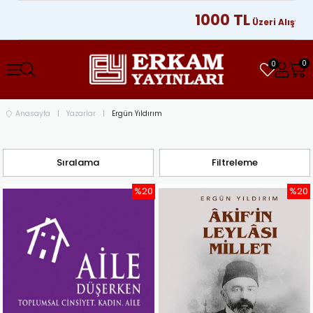
1000 TL
Üzeri Alışveriş
0
0
Anasayfa
Yazarlar
Ergün Yıldırım
Sıralama
Filtreleme
%20
%20