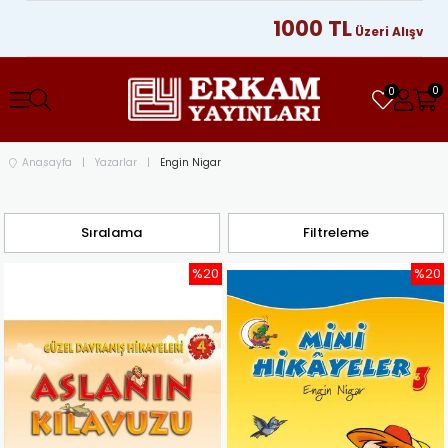
1000 TL
Üzeri Alışverişle
0
0
Anasayfa
Yazarlar
Engin Nigar
Sıralama
Filtreleme
%20
%20