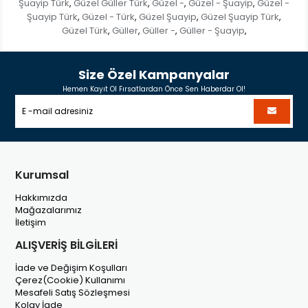
Şuayip Türk
Güzel Güller Türk
Güzel -
Güzel - Şuayip
Güzel -
,
,
,
,
Şuayip Türk
Güzel - Türk
Güzel Şuayip
Güzel Şuayip Türk
,
,
,
,
Güzel Türk
Güller
Güller -
Güller - Şuayip
,
,
,
,
Size Özel Kampanyalar
Hemen Kayıt Ol Fırsatlardan Önce Sen Haberdar Ol!
Kurumsal
Hakkımızda
Mağazalarımız
İletişim
ALIŞVERİŞ BİLGİLERİ
İade ve Değişim Koşulları
Çerez(Cookie) Kullanımı
Mesafeli Satış Sözleşmesi
Kolay İade