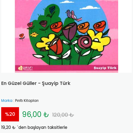
En Güzel Güller - Şuayip Türk
Marka
:
Pırıltı Kitapları
96,00 ₺
%
20
120,00 ₺
19,20 ₺
`den başlayan taksitlerle
İndirim