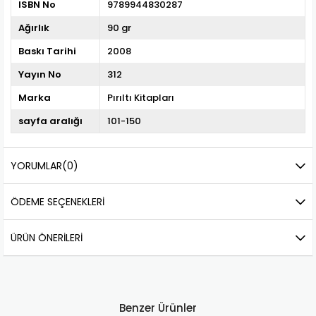
ISBN No
9789944830287
Ağırlık
90 gr
Baskı Tarihi
2008
Yayın No
312
Marka
Pırıltı Kitapları
sayfa aralığı
101-150
YORUMLAR
(0)
ÖDEME SEÇENEKLERI
ÜRÜN ÖNERILERI
Benzer Ürünler