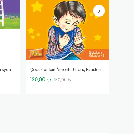
misyon
Çocuklar İçin Âmentü (İnanç Esasları) - Emine Taşgetiren
Aslanın
120,00 ₺
52,00
150,00 ₺