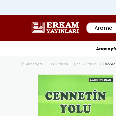
Anasayf
Anasayfa
Tüm Kitaplar
Çocuk Kitaplığı
Cennetin