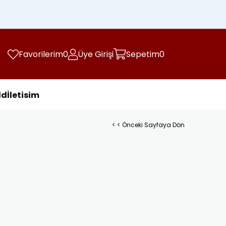
Kargo Ücretsiz
zde
Favorilerim
0
Üye Girişi
Sepetim
0
ld
İletisim
< < Önceki Sayfaya Dön