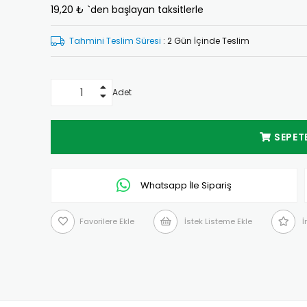
19,20 ₺
`den başlayan taksitlerle
İndirim
Tahmini Teslim Süresi
:
2 Gün İçinde Teslim
Adet
Whatsapp İle Sipariş
Favorilere Ekle
İstek Listeme Ekle
İ