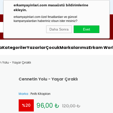
erkamyayinlari.com masaüstü bildirimlerine
1000 TL
Üzeri Alışverişlerini
ekleyin.
erkamyayinlari.com özel fırsatlardan ve güncel
kampanyalardan haberiniz olsun ister misiniz?
Daha Sonra
Evet
a
Kategoriler
Yazarlar
Çocuk
Markalarımız
Erkam Wor
 Yolu - Yaşar Çıraklı
Cennetin Yolu - Yaşar Çıraklı
Marka
:
Pırıltı Kitapları
96,00 ₺
%
20
120,00 ₺