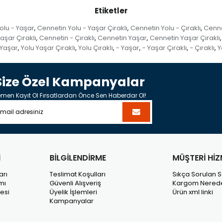
Etiketler
olu - Yaşar
Cennetin Yolu - Yaşar Çıraklı
Cennetin Yolu - Çıraklı
Cenne
,
,
,
aşar Çıraklı
Cennetin - Çıraklı
Cennetin Yaşar
Cennetin Yaşar Çıraklı
,
,
,
,
 Yaşar
Yolu Yaşar Çıraklı
Yolu Çıraklı
- Yaşar
- Yaşar Çıraklı
- Çıraklı
Y
,
,
,
,
,
,
Size Özel Kampanyalar
men Kayıt Ol Fırsatlardan Önce Sen Haberdar Ol!
İ
BİLGİLENDİRME
MÜŞTERİ HİZ
arı
Teslimat Koşulları
Sıkça Sorulan S
mı
Güvenli Alışveriş
Kargom Nered
esi
Üyelik İşlemleri
Ürün xml linki
Kampanyalar