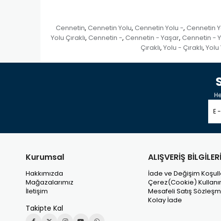
Cennetin
Cennetin Yolu
Cennetin Yolu -
Cennetin Y
,
,
,
Yolu Çıraklı
Cennetin -
Cennetin - Yaşar
Cennetin - Y
,
,
,
Çıraklı
Yolu - Çıraklı
Yolu
,
,
He
Kurumsal
ALIŞVERİŞ BİLGİLER
Hakkımızda
İade ve Değişim Koşull
Mağazalarımız
Çerez(Cookie) Kullanı
İletişim
Mesafeli Satış Sözleşm
Kolay İade
Takipte Kal