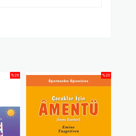
%20
%20