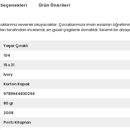
Seçenekleri
Ürün Önerileri
cuklarımız severek okuyacaklar. Çocuklarımıza iman esasları öğretimi
rı tarafından incelendi, en güzel çizgilerle donatıldı. Sevimli bir dizay
Yaşar Çıraklı
104
15 x 21
İvory
Karton Kapak
9789944830294
80 gr
2008
Pırıltı Kitapları