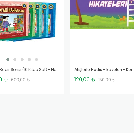
Afacan Bedir Serisi (10 Kitap Set) - Hale Cürgül Canat
Afişlerle Hadis Hikayeleri - Ko
0 ₺
120,00 ₺
600,00 ₺
150,00 ₺