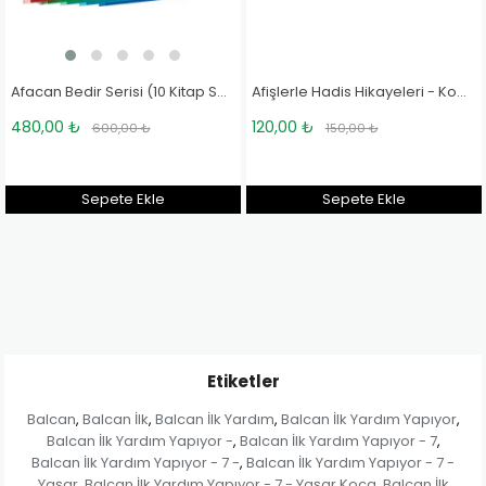
Afacan Bedir Serisi (10 Kitap Set) - Hale Cürgül Canat
Afişlerle Hadis Hikayeleri - Komisyon
120,00 ₺
120,00 ₺
 ₺
150,00 ₺
150,00 ₺
Ekle
Sepete Ekle
Sepete E
Etiketler
Balcan
Balcan İlk
Balcan İlk Yardım
Balcan İlk Yardım Yapıyor
,
,
,
,
Balcan İlk Yardım Yapıyor -
Balcan İlk Yardım Yapıyor - 7
,
,
Balcan İlk Yardım Yapıyor - 7 -
Balcan İlk Yardım Yapıyor - 7 -
,
Yaşar
Balcan İlk Yardım Yapıyor - 7 - Yaşar Koca
Balcan İlk
,
,