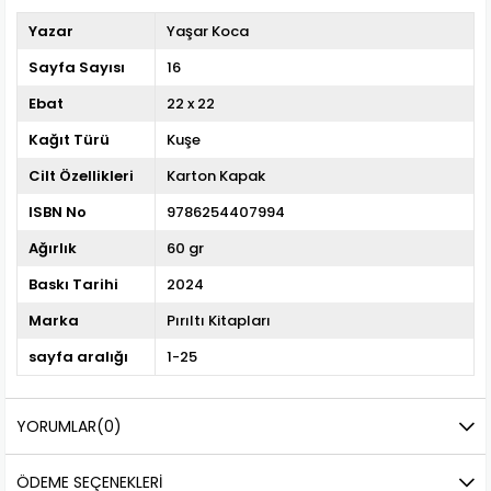
Yazar
Yaşar Koca
Sayfa Sayısı
16
Ebat
22 x 22
Kağıt Türü
Kuşe
Cilt Özellikleri
Karton Kapak
ISBN No
9786254407994
Ağırlık
60 gr
Baskı Tarihi
2024
Marka
Pırıltı Kitapları
sayfa aralığı
1-25
YORUMLAR
(0)
ÖDEME SEÇENEKLERI