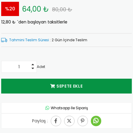
64,00 ₺
%
20
80,00 ₺
12,80 ₺
`den başlayan taksitlerle
İndirim
Tahmini Teslim Süresi
:
2 Gün İçinde Teslim
Adet
Whatsapp İle Sipariş
Paylaş :