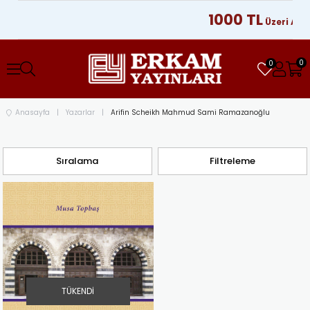
1000 TL
Üzeri Alışv
0
0
Anasayfa
Yazarlar
Arifin Scheikh Mahmud Sami Ramazanoğlu
Sıralama
Filtreleme
TÜKENDI