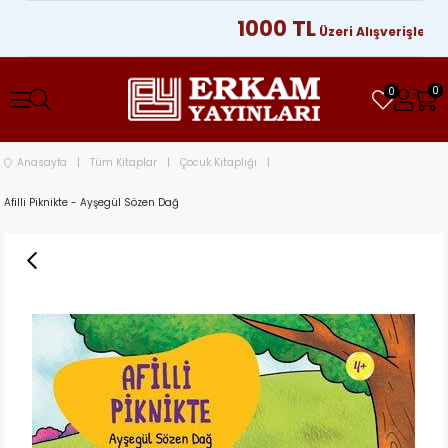
1000 TL
Üzeri Alışverişlerinizde
0
0
Anasayfa
Tüm Kitaplar
Çocuk Kitaplığı
Afilli Piknikte - Ayşegül Sözen Dağ