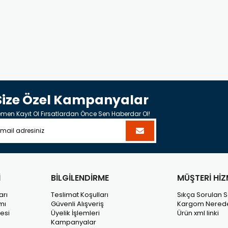
Size Özel Kampanyalar
men Kayıt Ol Fırsatlardan Önce Sen Haberdar Ol!
İ
BİLGİLENDİRME
MÜŞTERİ HİZ
arı
Teslimat Koşulları
Sıkça Sorulan S
mı
Güvenli Alışveriş
Kargom Nered
esi
Üyelik İşlemleri
Ürün xml linki
Kampanyalar