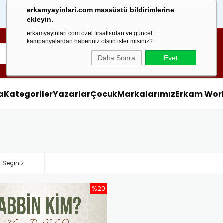
erkamyayinlari.com masaüstü bildirimlerine
1000 TL
Üzeri Alışveri
ekleyin.
erkamyayinlari.com özel fırsatlardan ve güncel
kampanyalardan haberiniz olsun ister misiniz?
Daha Sonra
Evet
a
Kategoriler
Yazarlar
Çocuk
Markalarımız
Erkam Wor
%20