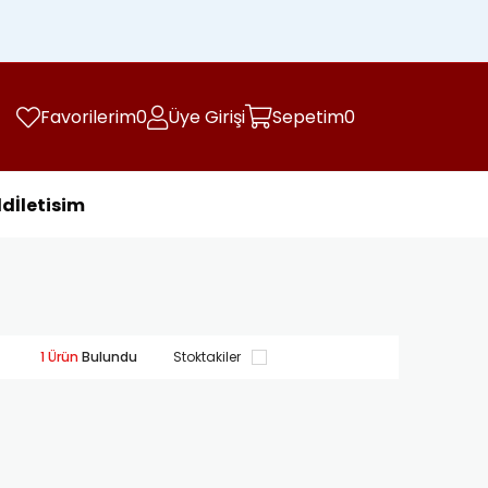
Kargo Ücretsiz
şlerinizde
Favorilerim
0
Üye Girişi
Sepetim
0
ld
İletisim
1 Ürün
Stoktakiler