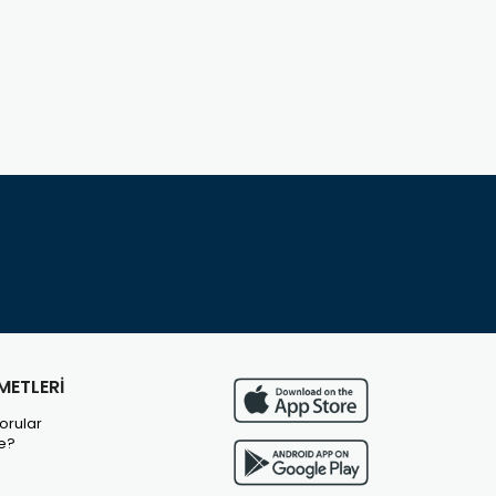
METLERİ
orular
e?